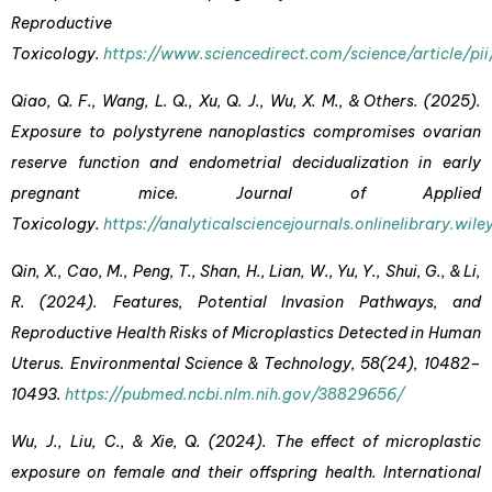
Reproductive
Toxicology.
https://www.sciencedirect.com/science/article/p
Qiao, Q. F., Wang, L. Q., Xu, Q. J., Wu, X. M., & Others. (2025).
Exposure to polystyrene nanoplastics compromises ovarian
reserve function and endometrial decidualization in early
pregnant mice. Journal of Applied
Toxicology.
https://analyticalsciencejournals.onlinelibrary.wi
Qin, X., Cao, M., Peng, T., Shan, H., Lian, W., Yu, Y., Shui, G., & Li,
R. (2024). Features, Potential Invasion Pathways, and
Reproductive Health Risks of Microplastics Detected in Human
Uterus. Environmental Science & Technology, 58(24), 10482–
10493.
https://pubmed.ncbi.nlm.nih.gov/38829656/
Wu, J., Liu, C., & Xie, Q. (2024). The effect of microplastic
exposure on female and their offspring health. International