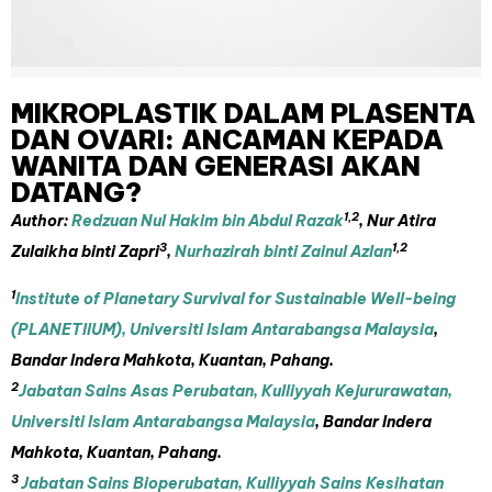
MIKROPLASTIK DALAM PLASENTA
DAN OVARI: ANCAMAN KEPADA
WANITA DAN GENERASI AKAN
DATANG?
1,2
Author:
Redzuan Nul Hakim bin Abdul Razak
, Nur Atira
3
1,2
Zulaikha binti Zapri
,
Nurhazirah binti Zainul Azlan
1
Institute of Planetary Survival for Sustainable Well-being
(PLANETIIUM), Universiti Islam Antarabangsa Malaysia
,
Bandar Indera Mahkota, Kuantan, Pahang.
2
Jabatan Sains Asas Perubatan, Kulliyyah Kejururawatan,
Universiti Islam Antarabangsa Malaysia
, Bandar Indera
Mahkota, Kuantan, Pahang.
3
Jabatan Sains Bioperubatan, Kulliyyah Sains Kesihatan